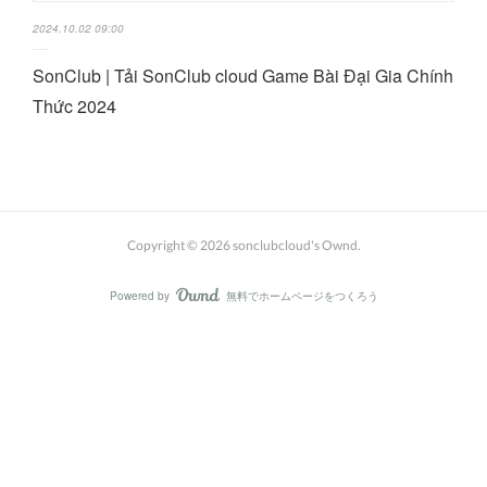
2024.10.02 09:00
SonClub | Tải SonClub cloud Game Bài Đại Gia Chính
Thức 2024
Copyright ©
2026
sonclubcloud's Ownd
.
Powered by
無料でホームページをつくろう
AmebaOwnd
フォロー